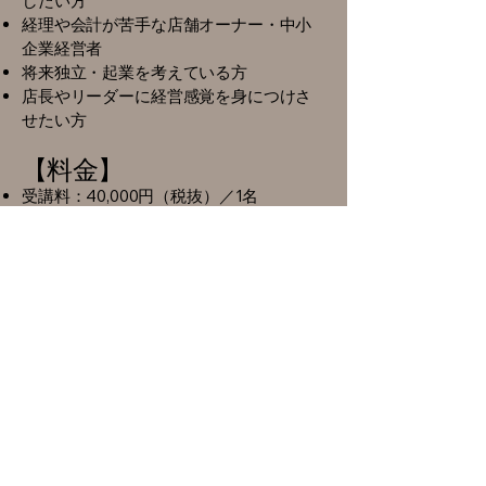
したい方
経理や会計が苦手な店舗オーナー・中小
企業経営者
将来独立・起業を考えている方
店長やリーダーに経営感覚を身につけさ
せたい方
【料金】
受講料：40,000円（税抜）／1名
※2日間分、テキスト・MGツール一式
込み
再受講割：2回目以降は30,000円（税抜）
【受講者特典】
MGスコア分析用テンプレート
PL/BSの読み解き解説資料
経営計画シート（MG版）
希望者には「MGスコアの個別アドバイ
ス」（講座後LINE対応）