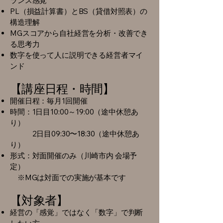
ランス感覚
PL（損益計算書）とBS（貸借対照表）の
構造理解
MGスコアから自社経営を分析・改善でき
る思考力
数字を使って人に説明できる経営者マイ
ンド
【講座日程・時間】
開催日程：毎月1回開催
時間：1日目10:00～19:00（途中休憩あ
り）
2日目09:30〜18:30（途中休憩あ
り）
形式：対面開催のみ（川崎市内 会場予
定）
※MGは対面での実施が基本です
【対象者】
経営の「感覚」ではなく「数字」で判断