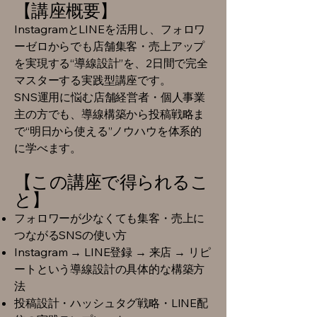
【講座概要】
InstagramとLINEを活用し、フォロワ
ーゼロからでも店舗集客・売上アップ
を実現する“導線設計”を、2日間で完全
マスターする実践型講座です。
SNS運用に悩む店舗経営者・個人事業
主の方でも、導線構築から投稿戦略ま
で“明日から使える”ノウハウを体系的
に学べます。
【この講座で得られるこ
と】
フォロワーが少なくても集客・売上に
つながるSNSの使い方
Instagram → LINE登録 → 来店 → リピ
ートという導線設計の具体的な構築方
法
投稿設計・ハッシュタグ戦略・LINE配