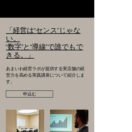
あまいわ経営ラボ
「経営は“センス”じゃな
い。
“数字”と“導線”で誰でもで
きる。」
あまいわ経営ラボが提供する実店舗の経
営力を高める実践講座について紹介しま
す。
申込む