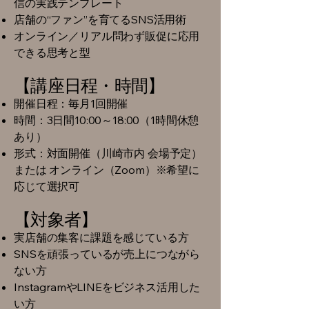
信の実践テンプレート
店舗の“ファン”を育てるSNS活用術
オンライン／リアル問わず販促に応用
できる思考と型
【講座日程・時間】
開催日程：毎月1回開催
時間：3
日間10:00～18:00
（1時間休憩
あり）
形式：対面開催（川崎市内 会場予定）
または
オンライン（Zoom）※希望に
応じて選択可
【対象者】
実店舗の集客に課題を感じている方
SNSを頑張っているが売上につながら
ない方
InstagramやLINEをビジネス活用した
い方