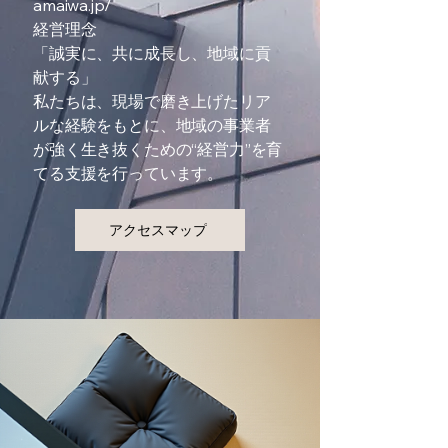
amaiwa.jp/
経営理念
「誠実に、共に成長し、地域に貢
献する」
私たちは、現場で磨き上げたリア
ルな経験をもとに、地域の事業者
が強く生き抜くための“経営力”を育
てる支援を行っています。
アクセスマップ