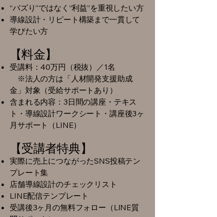
“バズり”ではなく“利益”を重視したい方
導線設計・リピート構築まで一貫して
学びたい方
【
料金】
受講料：40万円（税抜）／1名
※法人の方は「人材開発支援助成
金」対象（受給サポートあり）
含まれる内容：3日間の講座・テキス
ト・導線設計ワークシート・講座後3ヶ
月サポート（LINE）
【受講者特典】
実際に売上につながったSNS投稿テン
プレート集
店舗導線設計のチェックリスト
LINE配信テンプレート
受講後3ヶ月の無料フォロー（LINE質