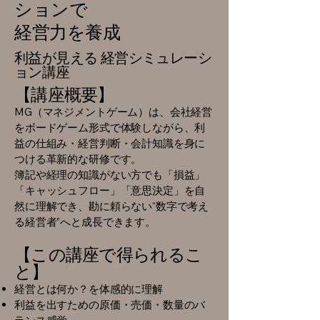
ションで
経営力を養成
利益が見える 経営シミュレーシ
ョン講座
【講座概要】
MG（マネジメントゲーム）は、会社経営
をボードゲーム形式で体験しながら、利
益の仕組み・経営判断・会計知識を身に
つける革新的な研修です。
簿記や経理の知識がない方でも「損益」
「キャッシュフロー」「意思決定」を自
然に理解でき、勘に頼らない“数字で考え
る経営者”へと成長できます。
【この講座で得られるこ
と】
経営とは何か？を体感的に理解
利益を出すための原価・売価・数量のバ