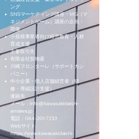
ング
SNSマーケティング講座・MG（マ
ネジメントゲーム）講座の企画・
開催
小規模事業者向け経営教育・人材
育成支援
主要取引先
有限会社安物産
川崎フロンターレ（サポートカン
パニー）
中小企業・個人店舗経営者（研
修・導線設計支援）
連絡先
メール：info@kawasakidaishi-
amaiwa.jp
電話：044-201-7233
Webサイト
https://www.kawasakidaishi-